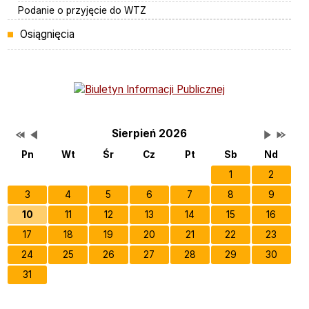
Podanie o przyjęcie do WTZ
Osiągnięcia
Bannery boczne
Przestaw datę na Sierpień 2025
Przestaw datę na Lipiec 2026
Lista wydarzeń w miesiącu
Brak wydarzeń w tym m
Przestaw 
Przesta
Wydarzenia
Sierpień 2026
Pn
Wt
Śr
Cz
Pt
Sb
Nd
1
2
3
4
5
6
7
8
9
10
11
12
13
14
15
16
17
18
19
20
21
22
23
24
25
26
27
28
29
30
31