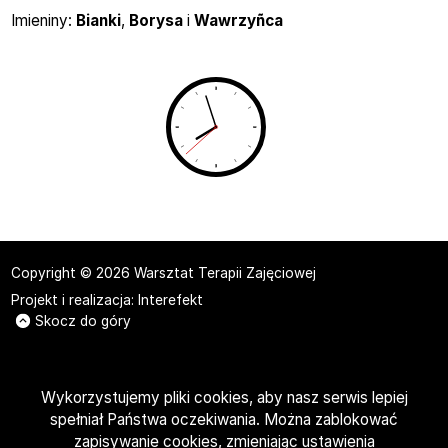
Imieniny
Imieniny:
Bianki
,
Borysa
i
Wawrzyñca
Copyright © 2026 Warsztat Terapii Zajęciowej
Projekt i realizacja:
Interefekt
Skocz do góry
Wykorzystujemy pliki cookies, aby nasz serwis lepiej
spełniał Państwa oczekiwania. Można zablokować
zapisywanie cookies, zmieniając ustawienia