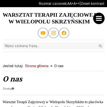
Ustaw domyślną czcionk
Ustaw większą czcionk
Ustaw największą cz
Rozmiar czcionek:
A
A+
A++
|
Zmień kontrast
Przejdź do głównej treści
Przejdź do wyszukiwarki
Kanał Youtube
Profil na instagram.com
Profil na facebook.com
Wysz
1
«
»
1
2
3
4
Jesteś tutaj:
Strona główna
O nas
O nas
Drukuj
Warsztat Terapii Zajęciowej w Wielopolu Skrzyńskim to placówka