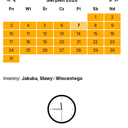
Wydarzenia
Sierpień 2026
Pn
Wt
Śr
Cz
Pt
Sb
Nd
1
2
3
4
5
6
7
8
9
10
11
12
13
14
15
16
17
18
19
20
21
22
23
24
25
26
27
28
29
30
31
Imieniny
Imieniny:
Jakuba
,
Sławy
i
Wincentego