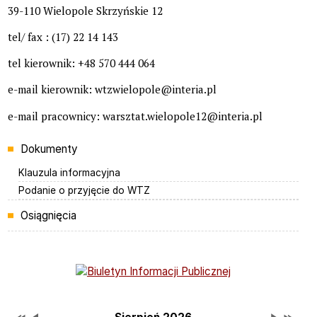
39-110 Wielopole Skrzyńskie 12
tel/ fax : (17) 22 14 143
tel kierownik: +48 570 444 064
e-mail kierownik: wtzwielopole@interia.pl
e-mail pracownicy: warsztat.wielopole12@interia.pl
Menu
Dokumenty
Klauzula informacyjna
Podanie o przyjęcie do WTZ
Osiągnięcia
Bannery boczne
Przestaw datę na Sierpień 2025
Przestaw datę na Lipiec 2026
Lista wydarzeń w miesiącu
Brak wydarzeń w tym m
Przestaw 
Przesta