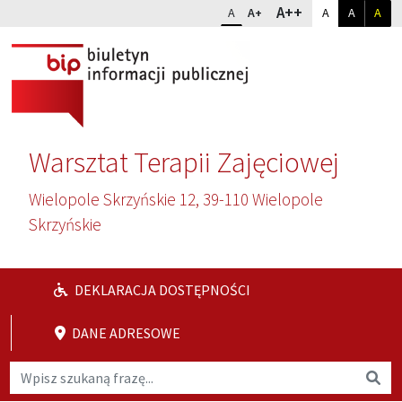
Przejdź do głównej treści
Przejdź do wyszukiwarki
Dopasuj kontr
Zmień rozmiar czcionki
rozmiar najwię
A++
rozmiar standardowy
rozmiar powiększony
kontrast sta
kontrast
kon
A
A+
A
A
A
Warsztat Terapii Zajęciowej
Wielopole Skrzyńskie 12, 39-110 Wielopole
Skrzyńskie
DEKLARACJA DOSTĘPNOŚCI
DANE ADRESOWE
Wyszukaj na stronie
Wys