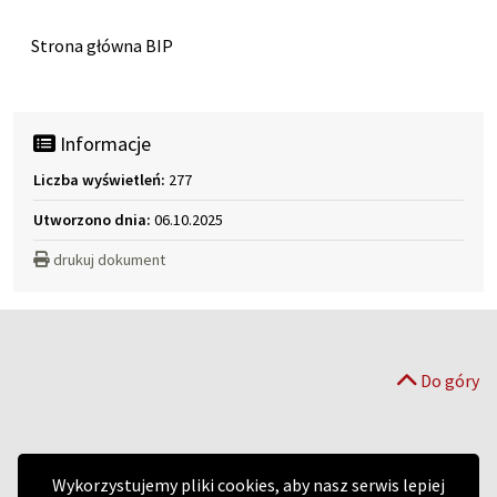
Strona główna
Strona główna BIP
Informacje
Liczba wyświetleń:
277
Utworzono dnia:
06.10.2025
drukuj dokument
Do góry
Wykorzystujemy pliki cookies, aby nasz serwis lepiej