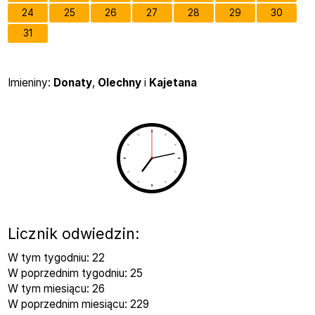
24
25
26
27
28
29
30
31
Imieniny
Imieniny:
Donaty
,
Olechny
i
Kajetana
Licznik odwiedzin:
W tym tygodniu: 22
W poprzednim tygodniu: 25
W tym miesiącu: 26
W poprzednim miesiącu: 229