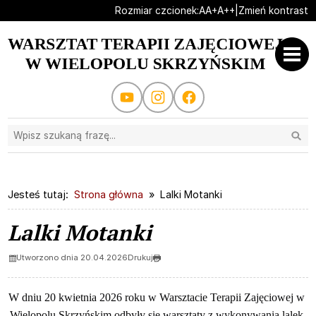
Ustaw domyślną czcionk
Ustaw większą czcionk
Ustaw największą cz
Rozmiar czcionek:
A
A+
A++
|
Zmień kontrast
Przejdź do głównej treści
Przejdź do wyszukiwarki
Kanał Youtube
Profil na instagram.com
Profil na facebook.com
Wysz
2
«
»
1
2
3
4
Jesteś tutaj:
Strona główna
Lalki Motanki
Lalki Motanki
Utworzono dnia 20.04.2026
Drukuj
W dniu 20 kwietnia 2026 roku w Warsztacie Terapii Zajęciowej w 
Wielopolu Skrzyńskim odbyły się warsztaty z wykonywania lalek 